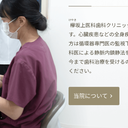
けやき
欅
坂上医科歯科クリニッ
す。心臓疾患などの全身
方は循環器専門医の監視
科医による静脈内鎮静法
今まで歯科治療を受ける
ください。
当院について