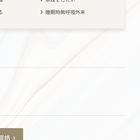
る
睡眠時無呼吸外来
資格