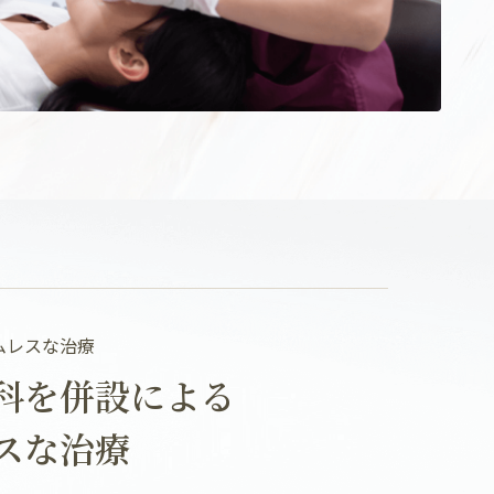
ムレスな治療
科を併設による
スな治療