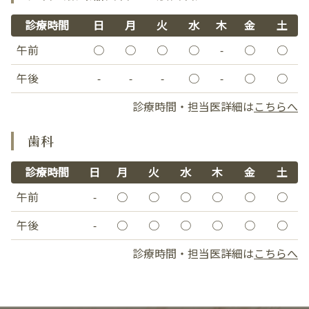
診療時間
日
月
火
水
木
金
土
午前
○
○
○
○
-
○
○
午後
-
-
-
○
-
○
○
診療時間・担当医詳細は
こちらへ
歯科
診療時間
日
月
火
水
木
金
土
午前
-
○
○
○
○
○
○
午後
-
○
○
○
○
○
○
診療時間・担当医詳細は
こちらへ