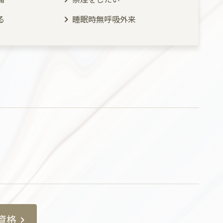
る
睡眠時無呼吸外来
資格