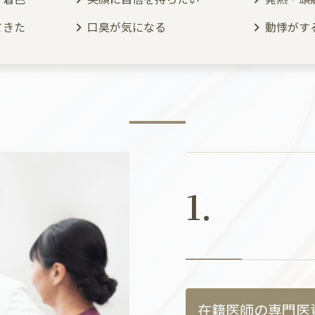
てきた
口臭が気になる
動悸がす
1.
在籍医師の専門医