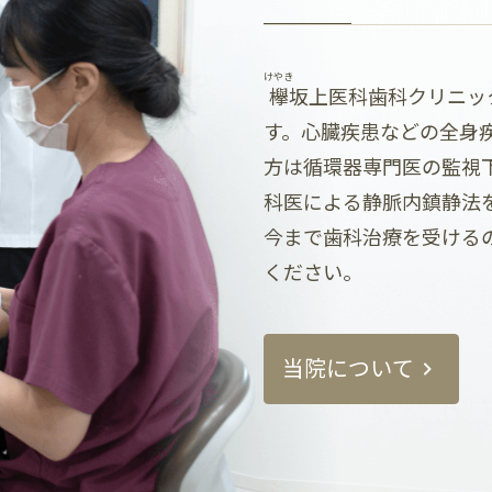
けやき
欅
坂上医科歯科クリニッ
す。心臓疾患などの全身
方は循環器専門医の監視
科医による静脈内鎮静法
今まで歯科治療を受ける
ください。
当院について