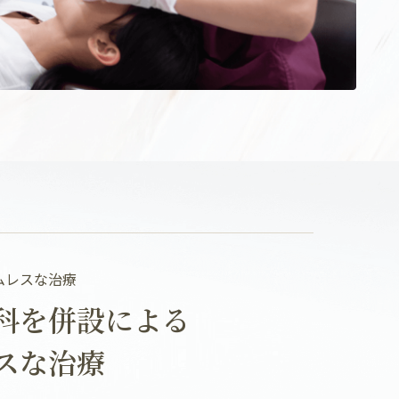
ムレスな治療
科を併設による
スな治療