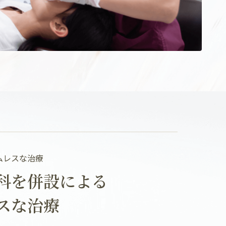
ムレスな治療
科を併設による
スな治療