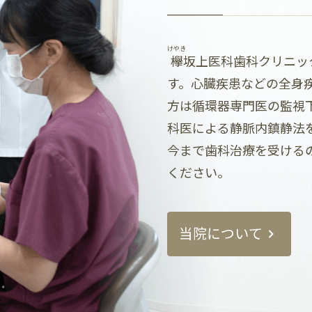
けやき
欅
坂上医科歯科クリニッ
す。心臓疾患などの全身
方は循環器専門医の監視
科医による静脈内鎮静法
今まで歯科治療を受ける
ください。
当院について