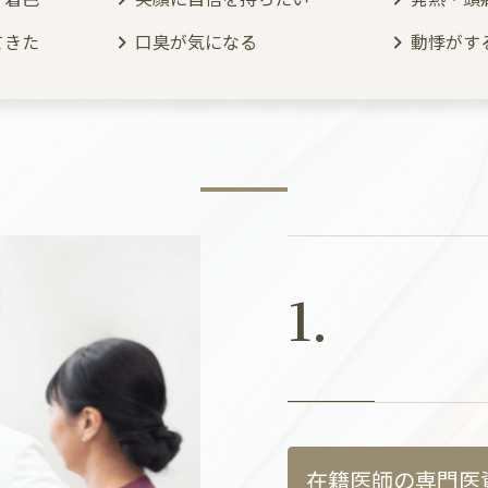
てきた
口臭が気になる
動悸がす
1.
在籍医師の専門医