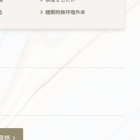
る
睡眠時無呼吸外来
資格