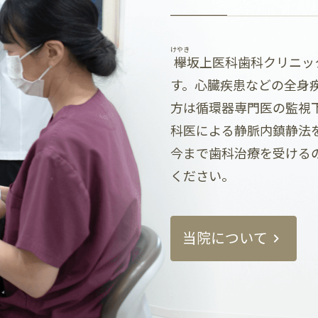
けやき
欅
坂上医科歯科クリニッ
す。心臓疾患などの全身
方は循環器専門医の監視
科医による静脈内鎮静法
今まで歯科治療を受ける
ください。
当院について