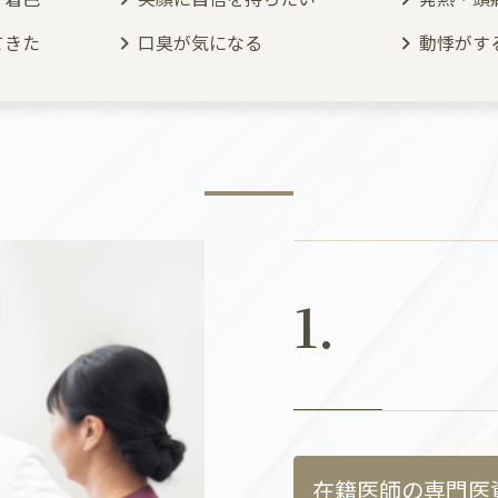
てきた
口臭が気になる
動悸がす
1.
在籍医師の専門医