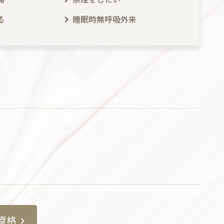
る
睡眠時無呼吸外来
資格