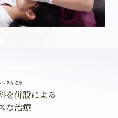
ムレスな治療
科を併設による
スな治療