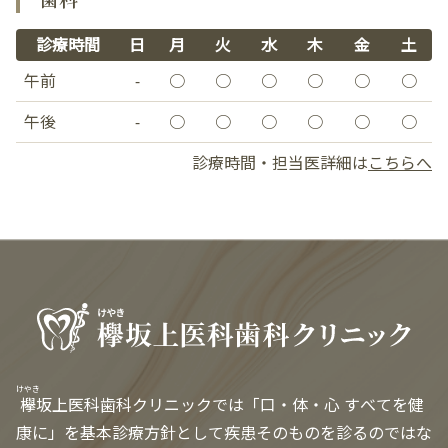
診療時間
日
月
火
水
木
金
土
午前
-
○
○
○
○
○
○
午後
-
○
○
○
○
○
○
診療時間・担当医詳細は
こちらへ
けやき
欅
坂上医科歯科クリニックでは「口・体・心 すべてを健
康に」を基本診療方針として疾患そのものを診るのではな