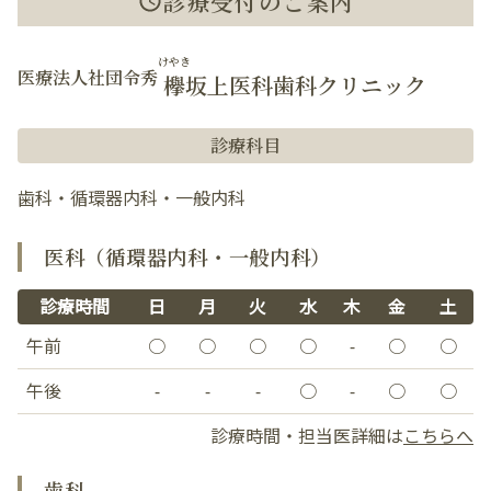
診療受付のご案内
けやき
医療法人社団令秀
欅
坂上医科歯科クリニック
診療科目
歯科・循環器内科・一般内科
医科（循環器内科・一般内科）
診療時間
日
月
火
水
木
金
土
午前
○
○
○
○
-
○
○
午後
-
-
-
○
-
○
○
診療時間・担当医詳細は
こちらへ
歯科