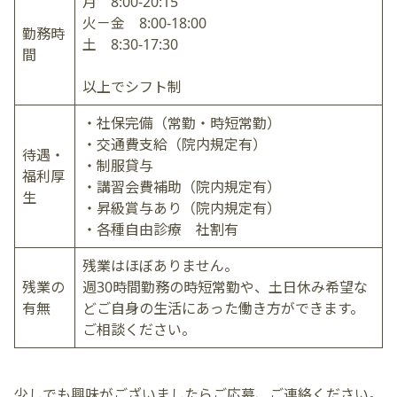
月 8:00-20:15
火－金 8:00-18:00
勤務時
土 8:30-17:30
間
以上でシフト制
・社保完備（常勤・時短常勤）
・交通費支給（院内規定有）
待遇・
・制服貸与
福利厚
・講習会費補助（院内規定有）
生
・昇級賞与あり（院内規定有）
・各種自由診療 社割有
残業はほぼありません。
残業の
週30時間勤務の時短常勤や、土日休み希望な
有無
どご自身の生活にあった働き方ができます。
ご相談ください。
少しでも興味がございましたらご応募、ご連絡ください。