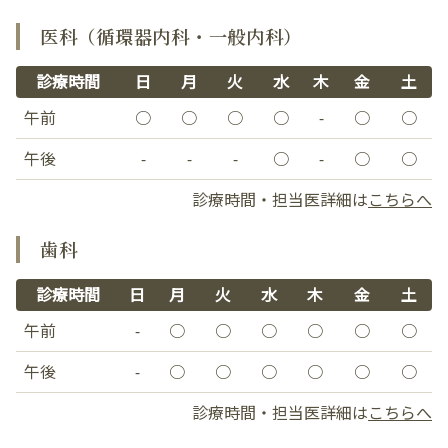
医科（循環器内科・一般内科）
診療時間
日
月
火
水
木
金
土
午前
○
○
○
○
-
○
○
午後
-
-
-
○
-
○
○
診療時間・担当医詳細は
こちらへ
歯科
診療時間
日
月
火
水
木
金
土
午前
-
○
○
○
○
○
○
午後
-
○
○
○
○
○
○
診療時間・担当医詳細は
こちらへ