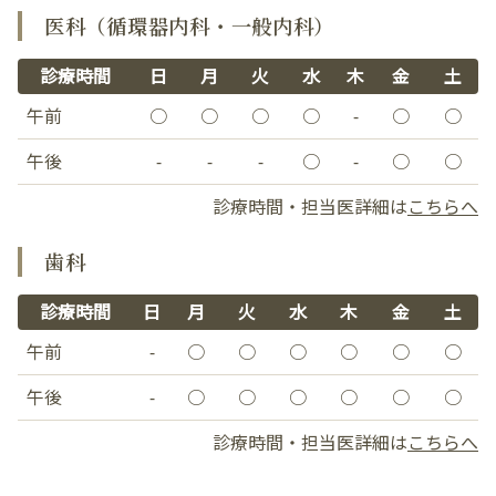
医科（循環器内科・一般内科）
診療時間
日
月
火
水
木
金
土
午前
○
○
○
○
-
○
○
午後
-
-
-
○
-
○
○
診療時間・担当医詳細は
こちらへ
歯科
診療時間
日
月
火
水
木
金
土
午前
-
○
○
○
○
○
○
午後
-
○
○
○
○
○
○
診療時間・担当医詳細は
こちらへ