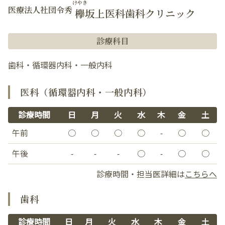
けやき
医療法人社団令秀
欅
坂上医科歯科クリニック
診療科目
歯科・循環器内科・一般内科
医科（循環器内科・一般内科）
診療時間
日
月
火
水
木
金
土
午前
○
○
○
○
-
○
○
午後
-
-
-
○
-
○
○
診療時間・担当医詳細は
こちらへ
歯科
診療時間
日
月
火
水
木
金
土