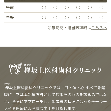
午前
-
○
○
○
○
○
○
午後
-
○
○
○
○
○
○
診療時間・担当医詳細は
こちらへ
けやき
欅
坂上医科歯科クリニックでは「口・体・心 すべてを健
康に」を基本診療方針として疾患そのものを診るのではな
く、全身にアプローチし、患者様の状況に合ったテーラー
メイド医療による健康向上を目指します。