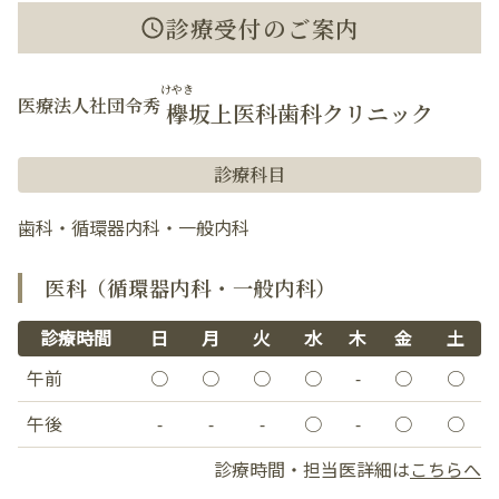
診療受付のご案内
けやき
医療法人社団令秀
欅
坂上医科歯科クリニック
診療科目
歯科・循環器内科・一般内科
医科（循環器内科・一般内科）
診療時間
日
月
火
水
木
金
土
午前
○
○
○
○
-
○
○
午後
-
-
-
○
-
○
○
診療時間・担当医詳細は
こちらへ