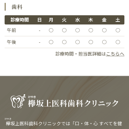
歯科
診療時間
日
月
火
水
木
金
土
午前
-
○
○
○
○
○
○
午後
-
○
○
○
○
○
○
診療時間・担当医詳細は
こちらへ
けやき
欅
坂上医科歯科クリニックでは「口・体・心 すべてを健